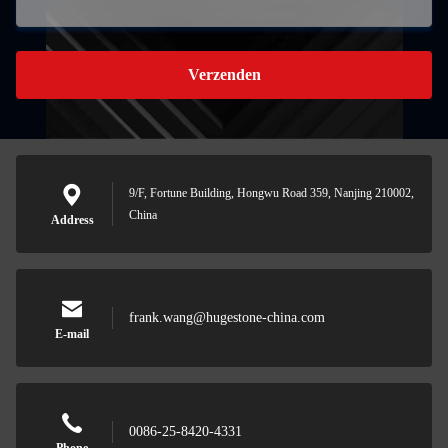
Verzenden
9/F, Fortune Building, Hongwu Road 359, Nanjing 210002,
China
Address
frank.wang@hugestone-china.com
E-mail
0086-25-8420-4331