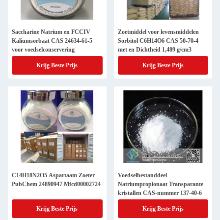
Saccharine Natrium en FCCIV
Zoetmiddel voor levensmiddelen
Kaliumsorbaat CAS 24634-61-5
Sorbitol C6H14O6 CAS 50-70-4
voor voedselconservering
met en Dichtheid 1,489 g/cm3
Krijg Beste Prijs
Krijg Beste Prijs
C14H18N2O5 Aspartaam Zoeter
Voedselbestanddeel
PubChem 24890947 Mfcd00002724
Natriumpropionaat Transparante
kristallen CAS-nummer 137-40-6
Krijg Beste Prijs
Krijg Beste Prijs