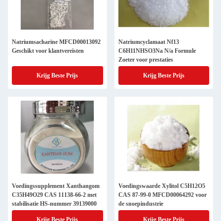
Natriumsacharine MFCD00013092
Natriumcyclamaat Nf13
Geschikt voor klantvereisten
C6H11NHSO3Na N/a Formule
Zoeter voor prestaties
Krijg Beste Prijs
Krijg Beste Prijs
Voedingssupplement Xanthangom
Voedingswaarde Xylitol C5H12O5
C35H49O29 CAS 11138-66-2 met
CAS 87-99-0 MFCD00064292 voor
stabilisatie HS-nummer 39139000
de snoepindustrie
Krijg Beste Prijs
Krijg Beste Prijs