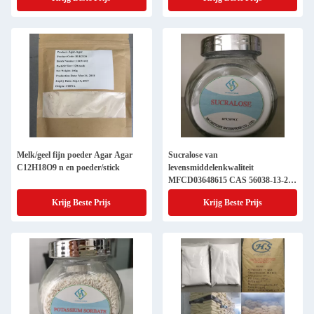
Melk/geel fijn poeder Agar Agar
Sucralose van
C12H18O9 n en poeder/stick
levensmiddelenkwaliteit
MFCD03648615 CAS 56038-13-2
Effectieve zoetstof voor de markt
Krijg Beste Prijs
Krijg Beste Prijs