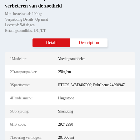
verbeteren van de zoetheid
Min. bestelaantal: 100 kg
Verpakking Details: Op maat
Levertijd: 5-8 dagen
Betalingscondities: L/C,T/T
Detail
Description
1Model nr.:
Voedingsmiddelen
2Transportpakket:
25kg/ctn
3Specificatie:
RTECS: WM3407000; PubChem: 24890947
4Handelsmerk:
Hugestone
5Oorsprong:
Shandong
6HS-code:
29242990
7Levering vermogen:
20, 000 mt