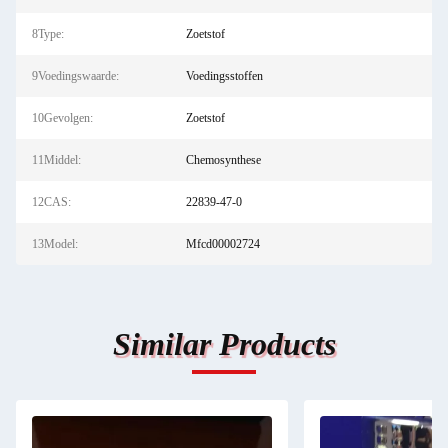
8Type:
Zoetstof
9Voedingswaarde:
Voedingsstoffen
10Gevolgen:
Zoetstof
11Middel:
Chemosynthese
12CAS:
22839-47-0
13Model:
Mfcd00002724
Similar Products