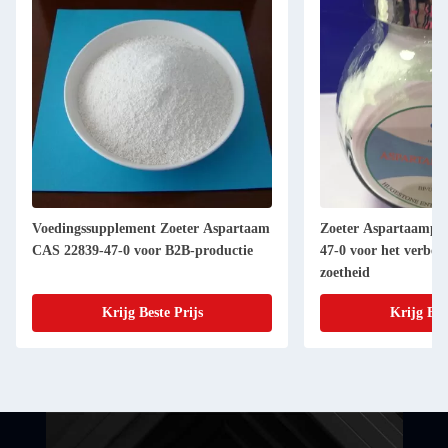
Voedingssupplement Zoeter Aspartaam
Zoeter Aspartaampo
CAS 22839-47-0 voor B2B-productie
47-0 voor het verbet
zoetheid
Krijg Beste Prijs
Krijg Bes