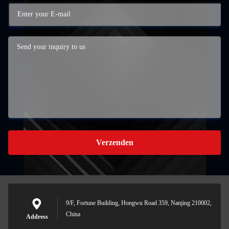
Verzenden
9/F, Fortune Building, Hongwu Road 359, Nanjing 210002,
China
Address