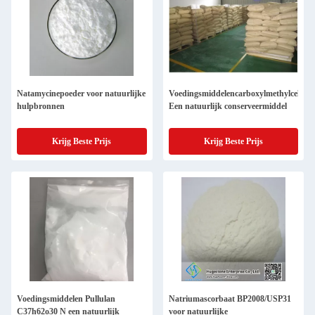
Natamycinepoeder voor natuurlijke
Voedingsmiddelencarboxylmethylcellulo
hulpbronnen
Een natuurlijk conserveermiddel
Krijg Beste Prijs
Krijg Beste Prijs
Voedingsmiddelen Pullulan
Natriumascorbaat BP2008/USP31
C37h62o30 N een natuurlijk
voor natuurlijke