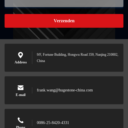
Verzenden
9/F, Fortune Building, Hongwu Road 359, Nanjing 210002,
China
Address
frank.wang@hugestone-china.com
E-mail
0086-25-8420-4331
Phone