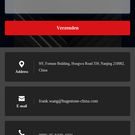
Verzenden
9/F, Fortune Building, Hongwu Road 359, Nanjing 210002,
China
Address
frank.wang@hugestone-china.com
E-mail