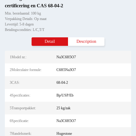
certificering en CAS 68-04-2
Min. bestelaantal: 100 kg
Verpakking Details: Op maat
Levertijd: 5-8 dagen
Betalingscondities: L/C,T/T
Detail
Description
1Model nr.:
Na3C6H5O7
2Moleculaire formule:
C6H5Na3O7
3CAS:
68-04-2
4Specificaties:
Bp/USP/Eb
5Transportpakket:
25 kg/zak
6Specificatie:
Na3C6H5O7
7Handelsmerk:
Hugestone