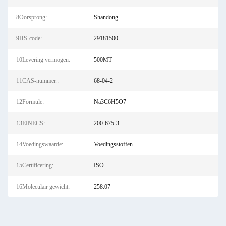
8Oorsprong:
Shandong
9HS-code:
29181500
10Levering vermogen:
500MT
11CAS-nummer.:
68-04-2
12Formule:
Na3C6H5O7
13EINECS:
200-675-3
14Voedingswaarde:
Voedingsstoffen
15Certificering:
ISO
16Moleculair gewicht:
258.07