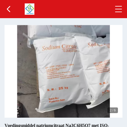
2
/
6
Voedingsmiddel natriumcitraat Na3C6H5O7 met ISO-