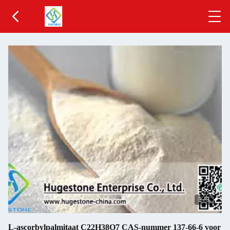
2
/
3
L-ascorbylpalmitaat C22H38O7 CAS-nummer 137-66-6 voor