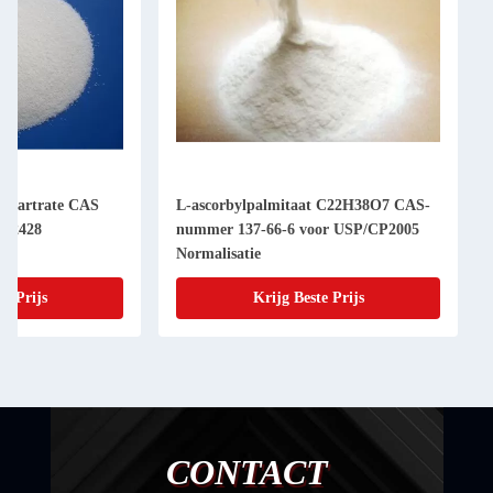
 Bitartrate CAS
L-ascorbylpalmitaat C22H38O7 CAS-
892428
nummer 137-66-6 voor USP/CP2005
Normalisatie
te Prijs
Krijg Beste Prijs
CONTACT