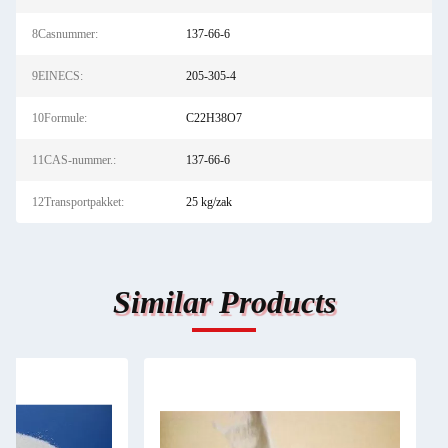
8Casnummer:
137-66-6
9EINECS:
205-305-4
10Formule:
C22H38O7
11CAS-nummer.:
137-66-6
12Transportpakket:
25 kg/zak
Similar Products