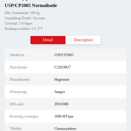
USP/CP2005 Normalisatie
Min. bestelaantal: 100 kg
Verpakking Details: Op maat
Levertijd: 5-8 dagen
Betalingscondities: L/C,T/T
Detail
Description
1Model nr.:
USP/CP2005
2Specificatie:
C22H38O7
3Handelsmerk:
Hugestone
4Oorsprong:
Jiangsu
5HS-code:
29161900
6Levering vermogen:
1000 MT/jaar
7Middel:
Chemosynthese