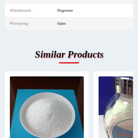
8Handelsmerk:
Hugestone
9Oorsprong:
fujian
Similar Products