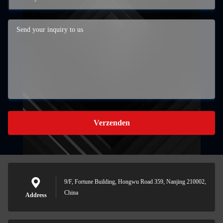
Verzenden
9/F, Fortune Building, Hongwu Road 359, Nanjing 210002,
China
Address