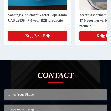
Voedingssupplement Zoeter Aspartaam
Zoeter Aspartaampo
CAS 22839-47-0 voor B2B-productie
47-0 voor het verbet
zoetheid
Krijg Beste Prijs
Krijg Bes
CONTACT