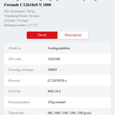
Formule C12h18o9 N 1000
Min. bestelaantal: 100 kg
Verpakking Details: Op maat
Levertijd: 5-8 dagen
Betalingscondities: L/C,T/T
Detail
Description
1Model nr.:
Voedingsmiddelen
2HS-code:
13023100
3Levering vermogen:
500MT
4Formule:
(C12H18O9) n
5CAS Rn.:
9002-18-0
6Transportpakket:
25/kg trommel
7Specificatie:
900, 1000, 1100, 1200, 1300 g/cm2