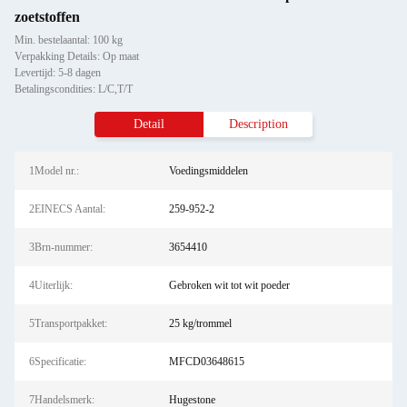
zoetstoffen
Min. bestelaantal: 100 kg
Verpakking Details: Op maat
Levertijd: 5-8 dagen
Betalingscondities: L/C,T/T
Detail
Description
1Model nr.:
Voedingsmiddelen
2EINECS Aantal:
259-952-2
3Brn-nummer:
3654410
4Uiterlijk:
Gebroken wit tot wit poeder
5Transportpakket:
25 kg/trommel
6Specificatie:
MFCD03648615
7Handelsmerk:
Hugestone