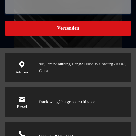
Verzenden
9/F, Fortune Building, Hongwu Road 359, Nanjing 210002,
China
Address
frank.wang@hugestone-china.com
E-mail