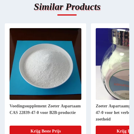
Similar Products
Voedingssupplement Zoeter Aspartaam
Zoeter Aspartaampo
CAS 22839-47-0 voor B2B-productie
47-0 voor het verbet
zoetheid
Krijg Beste Prijs
Krijg Bes