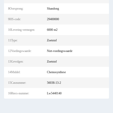
8Oorsprong:
Shandong
9HS-code:
29400000
10Levering vermogen:
6000 m2
11Type:
Zoetstof
12Voedingswaarde:
Niet-voedingswaarde
13Gevolgen:
Zoetstof
14Middel:
Chemosynthese
15Casnummer:
56038-13-2
16Rtecs-nummer:
Lw5440140