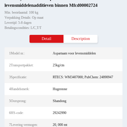
levensmiddelenadditieven binnen Mfcd00002724
Min. bestelaantal: 100 kg
Verpakking Details: Op maat
Levertijd: 5-8 dagen
Betalingscondities: L/C,T/T
Detail
Description
1Model nr.:
Aspartaam voor levensmiddelen
2Transportpakket:
25kg/ctn
3Specificatie:
RTECS: WM3407000; PubChem: 24890947
4Handelsmerk:
Hugestone
5Oorsprong:
Shandong
6HS-code:
29242990
7Levering vermogen:
20, 000 mt