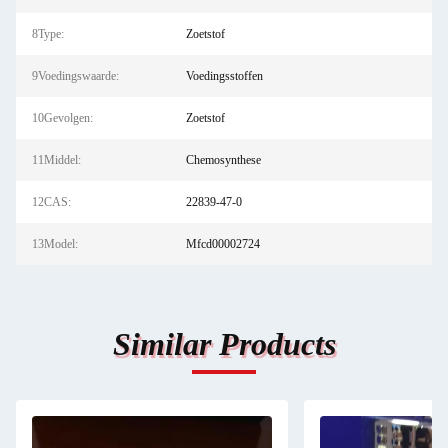
8Type:
Zoetstof
9Voedingswaarde:
Voedingsstoffen
10Gevolgen:
Zoetstof
11Middel:
Chemosynthese
12CAS:
22839-47-0
13Model:
Mfcd00002724
Similar Products