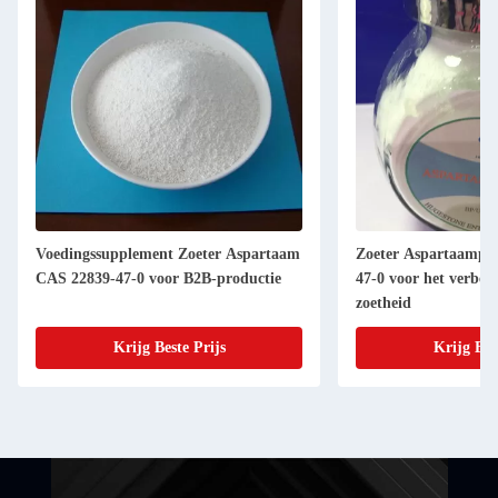
Voedingssupplement Zoeter Aspartaam
Zoeter Aspartaampo
CAS 22839-47-0 voor B2B-productie
47-0 voor het verbet
zoetheid
Krijg Beste Prijs
Krijg Bes