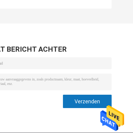
0
Resource
AFFOO3-2005
chemosynthese
Xanthaangum 80
de
voor betrouwbare
mesh / 200 mesh
en veilige
voor
producten
voedingswaarde
T BERICHT ACHTER