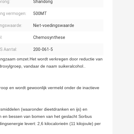
rong:
Shandong
ing vermogen:
500MT
ngswaarde:
Niet-voedingswaarde
l:
Chemosynthese
S Aantal:
200-061-5
m langzaam omzet.Het wordt verkregen door reductie van
roxylgroep, vandaar de naam suikeralcohol..
siroop en wordt gewoonlijk vermeld onder de inactieve
ngsmiddelen (waaronder dieetdranken en ijs) en
ten en bessen van bomen van het geslacht Sorbus
senergie levert: 2,6 kilocalorieën (11 kilojoule) per