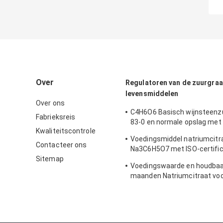
Over
Regulatoren van de zuurgraa
levensmiddelen
Over ons
C4H6O6 Basisch wijnsteenz
Fabrieksreis
83-0 en normale opslag met 
Kwaliteitscontrole
formule
Voedingsmiddel natriumcitr
Contacteer ons
Na3C6H5O7 met ISO-certific
Sitemap
68-04-2
Voedingswaarde en houdbaa
maanden Natriumcitraat vo
levensmiddelenadditieven