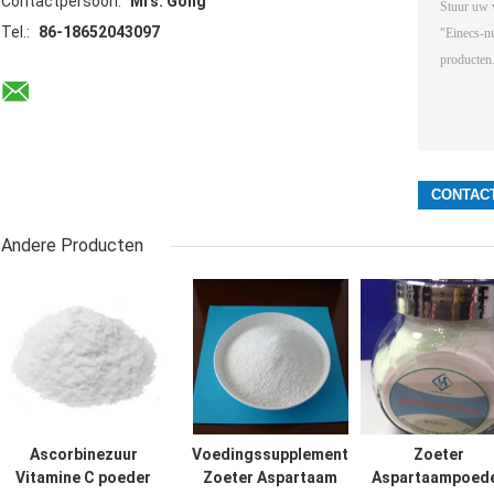
Contactpersoon:
Mrs. Gong
Tel.:
86-18652043097
Andere Producten
Ascorbinezuur
Voedingssupplement
Zoeter
Vitamine C poeder
Zoeter Aspartaam
Aspartaampoed