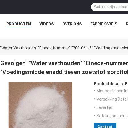
PRODUCTEN
VIDEOS
OVER ONS
FABRIEKSREIS
 "Water Vasthouden" "Einecs-Nummer" "200-061-5" "Voedingsmiddelen
Gevolgen" "Water vasthouden" "Einecs-nummer
"Voedingsmiddelenadditieven zoetstof sorbito
Productdetails:
B
Min. bestelaantal
Verpakking Detail
Levertijd:
Betalingsconditi
Contact