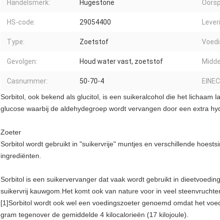
Handelsmerk:
Hugestone
Oorsp
HS-code:
29054400
Lever
Type:
Zoetstof
Voedi
Gevolgen:
Houd water vast, zoetstof
Midde
Casnummer:
50-70-4
EINEC
Sorbitol, ook bekend als glucitol, is een suikeralcohol die het lichaa
glucose waarbij de aldehydegroep wordt vervangen door een extra hyd
Zoeter
Sorbitol wordt gebruikt in "suikervrije" muntjes en verschillende hoest
ingrediënten.
Sorbitol is een suikervervanger dat vaak wordt gebruikt in dieetvoedi
suikervrij kauwgom.Het komt ook van nature voor in veel steenvruch
[1]Sorbitol wordt ook wel een voedingszoeter genoemd omdat het voeding
gram tegenover de gemiddelde 4 kilocalorieën (17 kilojoule).