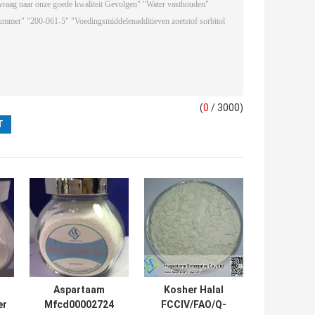
(
0
/ 3000)
Aspartaam
Kosher Halal
er
Mfcd00002724
FCCIV/FAO/Q-