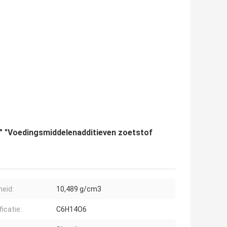
" "Voedingsmiddelenadditieven zoetstof
heid:
10,489 g/cm3
icatie:
C6H14O6