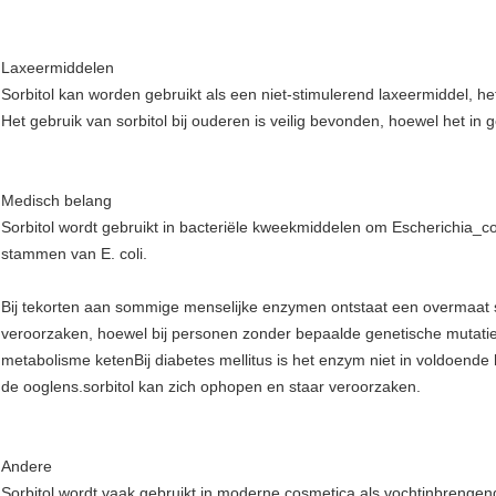
Laxeermiddelen
Sorbitol kan worden gebruikt als een niet-stimulerend laxeermiddel, hetz
Het gebruik van sorbitol bij ouderen is veilig bevonden, hoewel het in
Medisch belang
Sorbitol wordt gebruikt in bacteriële kweekmiddelen om Escherichia
stammen van E. coli.
Bij tekorten aan sommige menselijke enzymen ontstaat een overmaat s
veroorzaken, hoewel bij personen zonder bepaalde genetische mutatie
metabolisme ketenBij diabetes mellitus is het enzym niet in voldoen
de ooglens.sorbitol kan zich ophopen en staar veroorzaken.
Andere
Sorbitol wordt vaak gebruikt in moderne cosmetica als vochtinbrenge