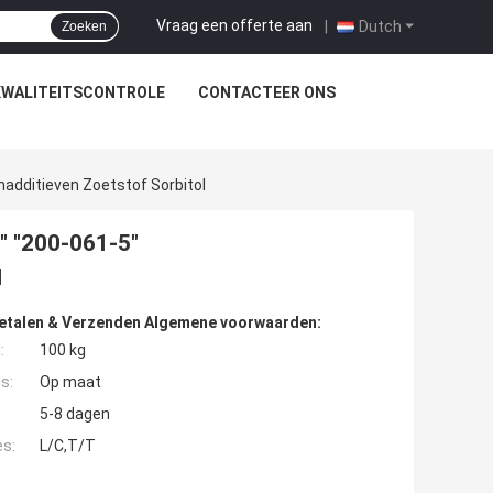
Vraag een offerte aan
|
Dutch
Zoeken
KWALITEITSCONTROLE
CONTACTEER ONS
additieven Zoetstof Sorbitol
" "200-061-5"
l
etalen & Verzenden Algemene voorwaarden:
:
100 kg
s:
Op maat
5-8 dagen
es:
L/C,T/T