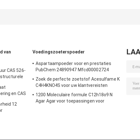
met zuurgraad Pka
CAS 22839-47-0 voor
CAS 22839-47-
11,6 seconde
B2B-productie
voor het
BP/USP/EP/JP/FCC
verbeteren van 
zoetheid
LAA
d van
Voedingszoeterspoeder
Aspartaampoeder voor en prestaties
PubChem 24890947 Mfcd00002724
uur CAS 526-
structurele
Zoek de perfecte zoetstof Acesulfame K
C4H4KNO4S voor uw klantvereisten
aat
ering en CAS
1200 Moleculaire formule C12h18o9 N
Agar Agar voor toepassingen voor
rheid 12
levensmiddelen
or