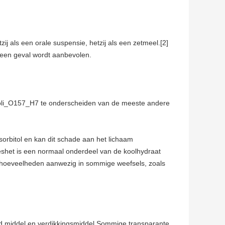
ij als een orale suspensie, hetzij als een zetmeel.[2]
 geen geval wordt aanbevolen.
_coli_O157_H7 te onderscheiden van de meeste andere
orbitol en kan dit schade aan het lichaam
shet is een normaal onderdeel van de koolhydraat
de hoeveelheden aanwezig in sommige weefsels, zoals
nd middel en verdikkingsmiddel.Sommige transparante