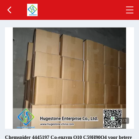
2
/
3
Chemspider 4445197 Co-enzym Q10 C59H90O4 voor betere