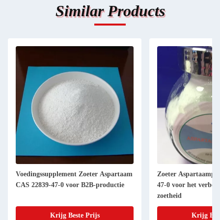
Similar Products
Voedingssupplement Zoeter Aspartaam
Zoeter Aspartaampo
CAS 22839-47-0 voor B2B-productie
47-0 voor het verbet
zoetheid
Krijg Beste Prijs
Krijg Bes