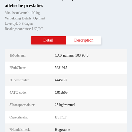
atletische prestaties
Min. bestelaantal: 100 kg
Verpakking Details: Op maat
Levertijd: 5-8 dagen
Betalingscondities: L/C,T/T
Detail
Description
1Model nr.:
CAS-nummer 303-98-0
2PubChem:
5281915
3ChemSpider:
4445197
4ATC-code:
C01eb09
5Transportpakket:
25 kg/trommel
6Specificatie:
USP/EP
7Handelsmerk:
Hugestone