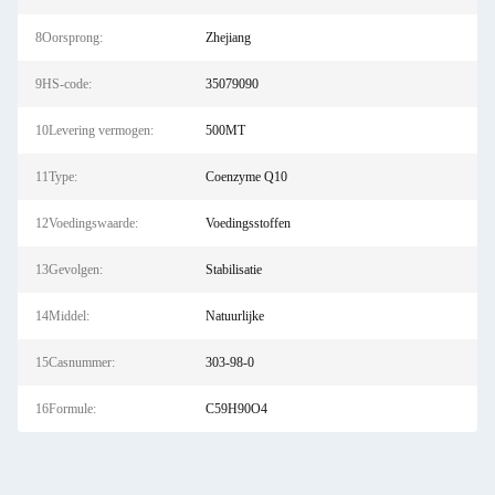
8Oorsprong:
Zhejiang
9HS-code:
35079090
10Levering vermogen:
500MT
11Type:
Coenzyme Q10
12Voedingswaarde:
Voedingsstoffen
13Gevolgen:
Stabilisatie
14Middel:
Natuurlijke
15Casnummer:
303-98-0
16Formule:
C59H90O4