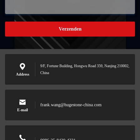
Verzenden
9/F, Fortune Building, Hongwu Road 359, Nanjing 210002,
China
Address
frank.wang@hugestone-china.com
E-mail